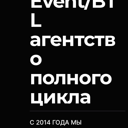
Event/BT
L
агентств
о
полного
цикла
C 2014 ГОДА МЫ