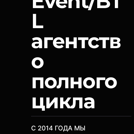
Event/BT
L
агентств
о
полного
цикла
C 2014 ГОДА МЫ