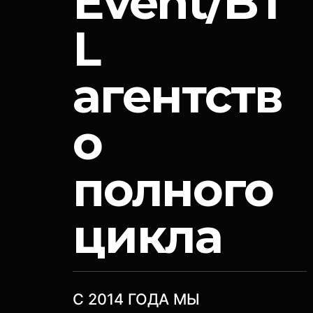
Event/BT
L
агентств
о
полного
цикла
C 2014 ГОДА МЫ